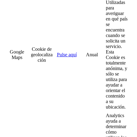
Utilizadas
para
averiguar
en qué país
se
encuentra
cuando se
solicita un
servicio.
Cookie de
Google
Esta
geolocaliza
Pulse aquí
Anual
Maps
Cookie es
ción
totalmente
anónima, y
sólo se
utiliza para
ayudar a
orientar el
contenido
a su
ubicación.
Analytics
ayuda a
determinar
cómo