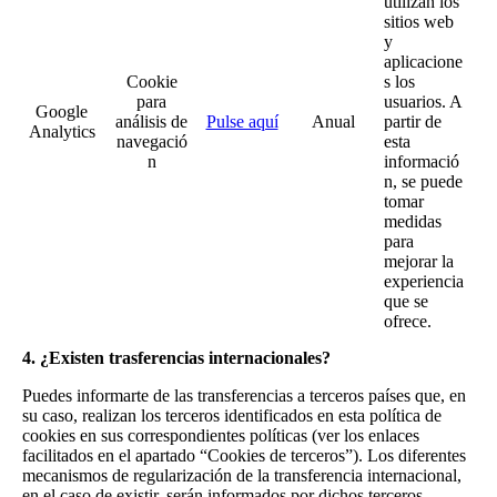
utilizan los
sitios web
y
aplicacione
Cookie
s los
para
usuarios. A
Google
análisis de
Pulse aquí
Anual
partir de
Analytics
navegació
esta
n
informació
n, se puede
tomar
medidas
para
mejorar la
experiencia
que se
ofrece.
4. ¿Existen trasferencias internacionales?
Puedes informarte de las transferencias a terceros países que, en
su caso, realizan los terceros identificados en esta política de
cookies en sus correspondientes políticas (ver los enlaces
facilitados en el apartado “Cookies de terceros”). Los diferentes
mecanismos de regularización de la transferencia internacional,
en el caso de existir, serán informados por dichos terceros.