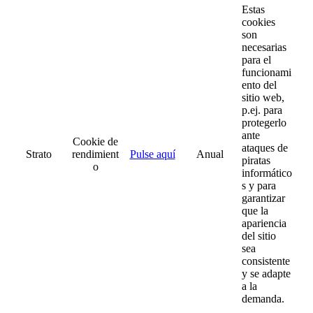
Estas
cookies
son
necesarias
para el
funcionami
ento del
sitio web,
p.ej. para
protegerlo
ante
Cookie de
ataques de
Strato
rendimient
Pulse aquí
Anual
piratas
o
informático
s y para
garantizar
que la
apariencia
del sitio
sea
consistente
y se adapte
a la
demanda.